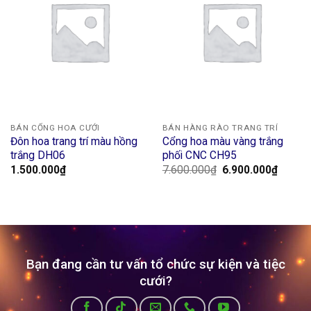
BÁN CỔNG HOA CƯỚI
BÁN HÀNG RÀO TRANG TRÍ
Đôn hoa trang trí màu hồng
Cổng hoa màu vàng trắng
trắng DH06
phối CNC CH95
Original
Curren
1.500.000
₫
7.600.000
₫
6.900.000
₫
price
price
was:
is:
7.600.000₫.
6.900.
Bạn đang cần tư vấn tổ chức sự kiện và tiệc
cưới?