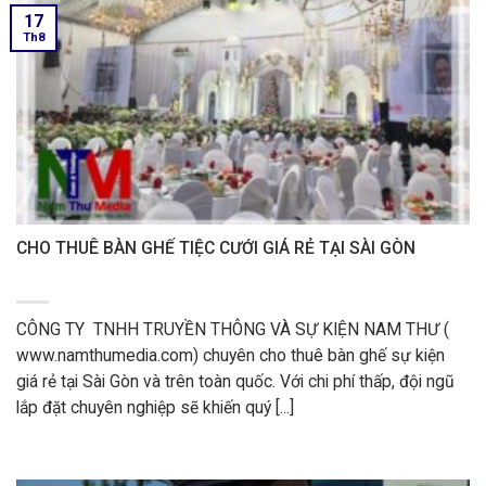
17
Th8
CHO THUÊ BÀN GHẾ TIỆC CƯỚI GIÁ RẺ TẠI SÀI GÒN
CÔNG TY TNHH TRUYỀN THÔNG VÀ SỰ KIỆN NAM THƯ (
www.namthumedia.com) chuyên cho thuê bàn ghế sự kiện
giá rẻ tại Sài Gòn và trên toàn quốc. Với chi phí thấp, đội ngũ
lắp đặt chuyên nghiệp sẽ khiến quý [...]