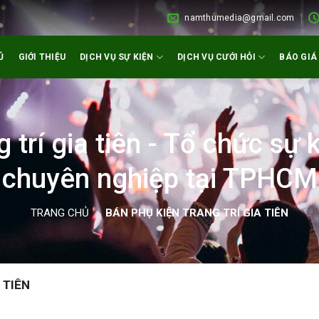
namthumedia@gmail.com
Ủ
GIỚI THIỆU
DỊCH VỤ SỰ KIỆN
DỊCH VỤ CƯỚI HỎI
BÁO GIÁ
 trí gia tiên - Tổ chức sự k
chuyên nghiệp tại TPHCM
TRANG CHỦ
/
BÁN PHỤ KIỆN TRANG TRÍ GIA TIÊN
 TIÊN