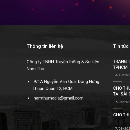
Thông tin liên hệ
Tin tức
TRANG T
Công ty TNHH Truyền thông & Sự kiện
TPHCM
Nam Thư
13/10/20
9/1A Nguyễn Văn Quá, Đông Hưng
Thuận Quận 12, HCM
CHO THU
TẠI SÀI
namthumedia@gmail.com
17/08/20
CHO THU
17/08/20