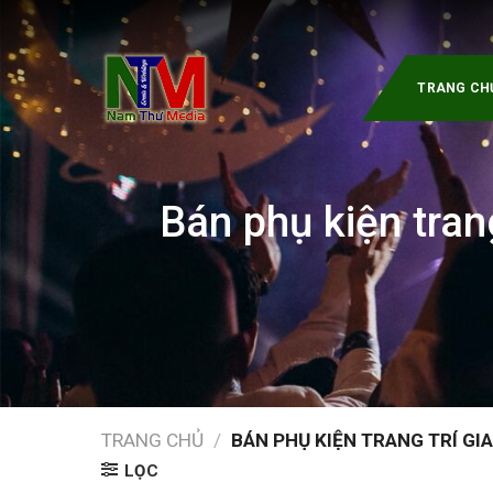
Skip
to
content
TRANG CH
Bán phụ kiện trang
TRANG CHỦ
/
BÁN PHỤ KIỆN TRANG TRÍ GIA
LỌC