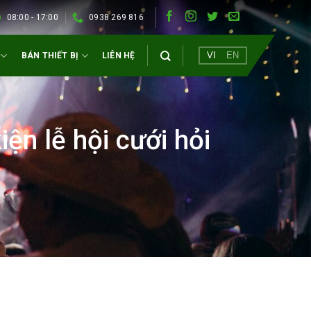
08:00 - 17:00
0938 269 816
VI
EN
BÁN THIẾT BỊ
LIÊN HỆ
iện lễ hội cưới hỏi