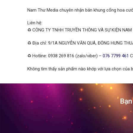
Nam Thư Media chuyên nhận bán khung cổng hoa cưới v
Liên hệ:
♻️ CÔNG TY TNHH TRUYỀN THÔNG VÀ SỰ KIỆN NAM
♻️ Địa chỉ: 9/1A NGUYỄN VĂN QUÁ, ĐÔNG HƯNG THU
♻️ Hotline: 0938 269 816 (zalo/viber) –
076 7799 461
C
Không tìm thấy sản phẩm nào khớp với lựa chọn của b
Bạn 