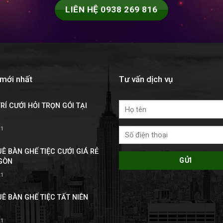
LIÊN HỆ 0938 269 816
 mới nhất
Tư vấn dịch vụ
RÍ CƯỚI HỎI TRỌN GÓI TẠI
21
Ê BÀN GHẾ TIỆC CƯỚI GIÁ RẺ
 GÒN
21
Ê BÀN GHẾ TIỆC TẤT NIÊN
21