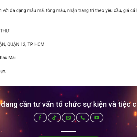
ới đa dạng mẫu mã, tông màu, nhận trang trí theo yêu cầu, giá cả h
 THƯ
ẬN, QUẬN 12, TP. HCM
hâu Mai
ạn.
đang cần tư vấn tổ chức sự kiện và tiệc 