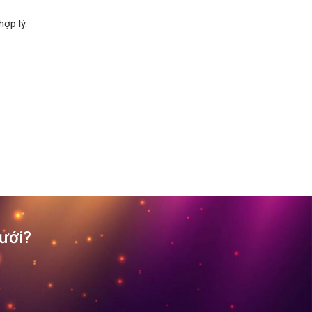
ợp lý.
cưới?