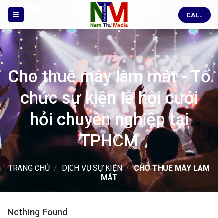
Skip
CALL
to
content
Cho thuê máy làm mát - Tổ
chức sự kiện lễ hội cưới
hỏi chuyên nghiệp tại
TPHCM
TRANG CHỦ
/
DỊCH VỤ SỰ KIỆN
/
CHO THUÊ MÁY LÀM
MÁT
Nothing Found