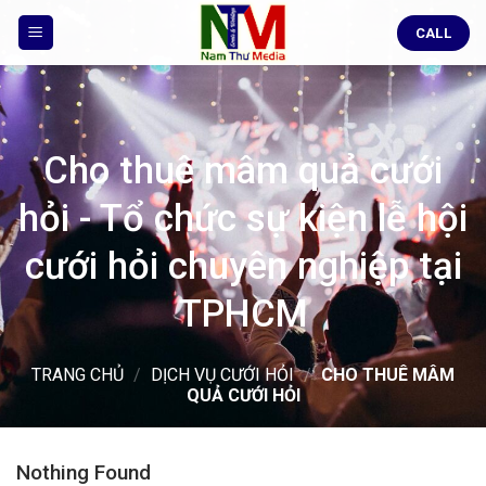
Skip
CALL
to
content
Cho thuê mâm quả cưới
hỏi - Tổ chức sự kiện lễ hội
cưới hỏi chuyên nghiệp tại
TPHCM
TRANG CHỦ
/
DỊCH VỤ CƯỚI HỎI
/
CHO THUÊ MÂM
QUẢ CƯỚI HỎI
Nothing Found