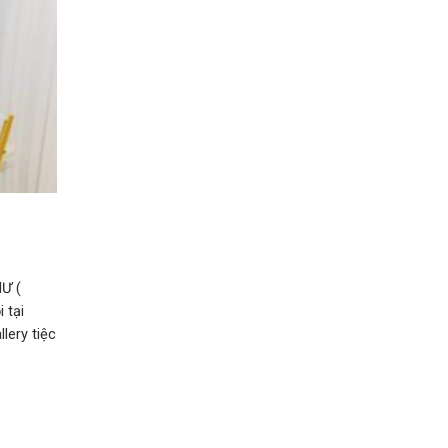
Ư (
 tại
lery tiệc