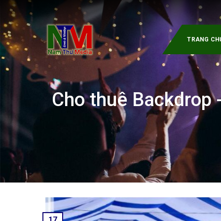
Skip
to
content
TRANG CH
Cho thuê Backdrop -
17