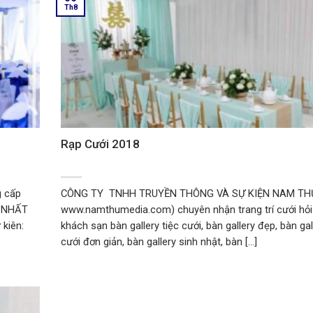
Th8
Rạp Cưới 2018
g cấp
CÔNG TY TNHH TRUYỀN THÔNG VÀ SỰ KIỆN NAM THƯ
P NHẤT
www.namthumedia.com) chuyên nhận trang trí cưới hỏi 
 kiên:
khách sạn bàn gallery tiệc cưới, bàn gallery đẹp, bàn gal
cưới đơn giản, bàn gallery sinh nhật, bàn [...]