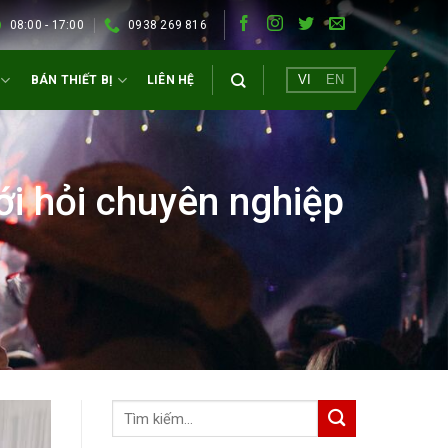
08:00 - 17:00
0938 269 816
VI
EN
BÁN THIẾT BỊ
LIÊN HỆ
ới hỏi chuyên nghiệp