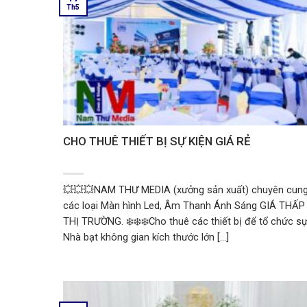
Th5
CHO THUÊ THIẾT BỊ SỰ KIỆN GIÁ RẺ
💥💥💥NAM THƯ MEDIA (xưởng sản xuất) chuyên cun
các loại Màn hình Led, Âm Thanh Ánh Sáng GIÁ THẤ
THỊ TRƯỜNG. ❄️❄️❄️Cho thuê các thiết bị để tổ chức sự
Nhà bạt không gian kích thước lớn [...]