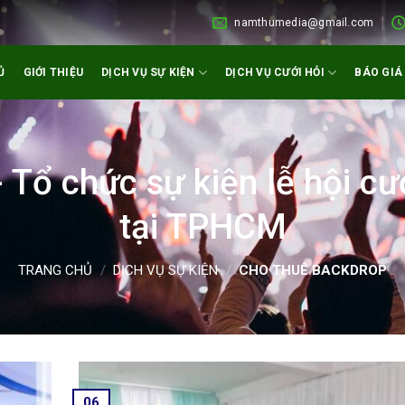
namthumedia@gmail.com
Ủ
GIỚI THIỆU
DỊCH VỤ SỰ KIỆN
DỊCH VỤ CƯỚI HỎI
BÁO GIÁ
 Tổ chức sự kiện lễ hội cư
tại TPHCM
TRANG CHỦ
/
DỊCH VỤ SỰ KIỆN
/
CHO THUÊ BACKDROP
06