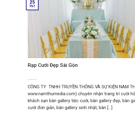
25
Th7
Rạp Cưới Đẹp Sài Gòn
CÔNG TY TNHH TRUYỀN THÔNG VÀ SỰ KIỆN NAM TH
www.namthumedia.com) chuyên nhận trang trí cưới hỏi
khách sạn bàn gallery tiệc cưới, bàn gallery đẹp, bàn gal
cưới đơn giản, bàn gallery sinh nhật, bàn [...]