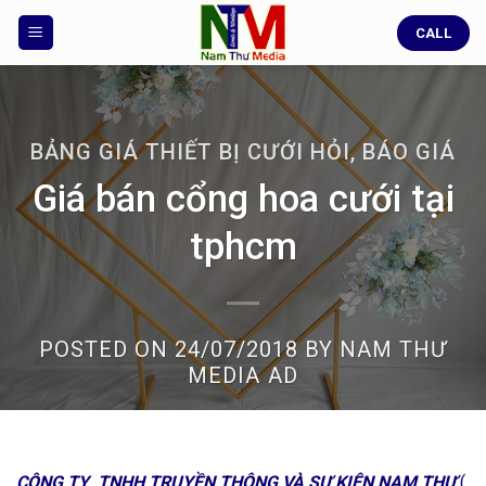
Skip
CALL
to
content
BẢNG GIÁ THIẾT BỊ CƯỚI HỎI
,
BÁO GIÁ
Giá bán cổng hoa cưới tại
tphcm
POSTED ON
24/07/2018
BY
NAM THƯ
MEDIA AD
CÔNG TY TNHH TRUYỀN THÔNG VÀ SỰ KIỆN NAM THƯ
(